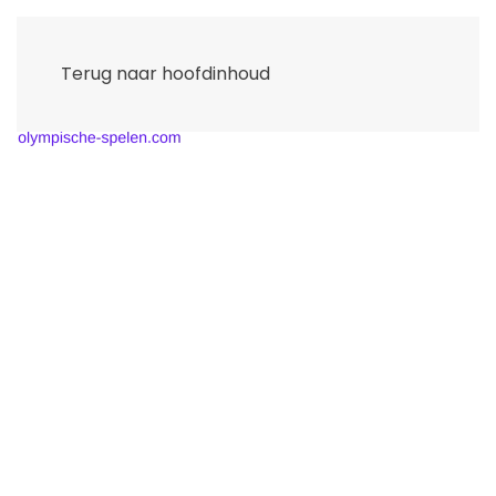
Terug naar hoofdinhoud